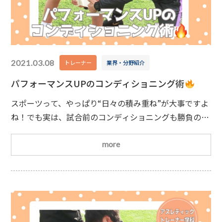
2021.03.08
トレーナー
業界・分野紹介
パフォーマンスUPのコンディショニング術
スポーツって、やっぱり“日々の積み重ね”が大事ですよ
ね！でも実は、試合前のコンディショニングも勝負のカ
ギなんです
「前日は何をすればいいの？」という方の
ために、今回はポイントをわかりやすくまとめてみまし
more
た！
練習の仕方で試合のパフォーマンスが変わる！普
段の練習に全力で取り組むのはもちろんですが、ウォー
ムアップ→練習→クールダウンこの流れをしっかりやる
ことがケガ予防＆疲労回復にとっても大事！そ