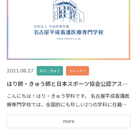
2021.08.27
はり・きゅう
トレーナー
はり師・きゅう師と日本スポーツ協会公認アスレ
ティックトレーナー
こんにちは！はり・きゅう学科です。 名古屋平成看護医
療専門学校では、全国的にも珍しい2つの学科に在籍で
きる併修制度があります。そのため最短３年間で、はり
師・きゅう師(はり師・きゅう師は別々の国家資格で
more
す。2つを略して鍼灸師と呼ばれます。)と日本スポーツ