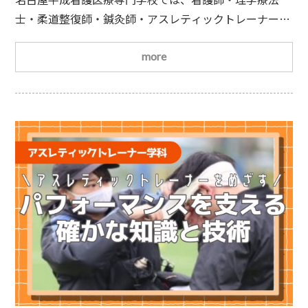
士・柔道整復師・鍼灸師・アスレティックトレーナー医
療・スポーツ分野のさまざまな資格取得を目指して学ぶ
ことができます。そしてなんと最短3年で複数資格を得
more
ることもできるんです！
Wライセンス（複数資格）に
も対応！本校ではWライセンス取得に対応しており、最
短3年で
はり・きゅう学科×柔道整復学科
トレー
ナー学科×はり・きゅう学科といった同時