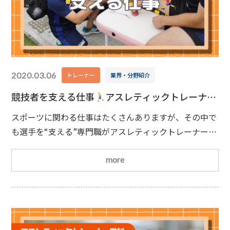
2020.03.06
トレーナー
業界・分野紹介
競技者を支える仕事
アスレティックトレーナー
とは？
スポーツに関わる仕事はたくさんありますが、その中で
も選手を“支える”専門職がアスレティックトレーナーで
す。プロ・アマチュアを問わず、競技者をさまざまな形
でサポートします。今回は、アスレティックトレーナー
more
の仕事内容や魅力についてご紹介します
主な仕事
内容健康管理・トレーニング指導
競技者の体調を管理
し、パフォーマンス向上やケガ予防のためのトレーニン
グを指導します。ケガの応急処置・リハビリサポート