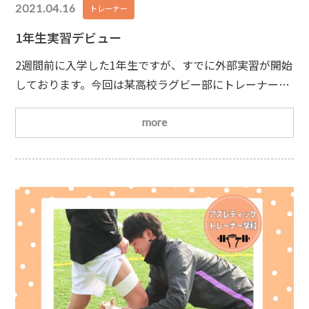
2021.04.16
トレーナー
1年生実習デビュー
2週間前に入学した1年生ですが、すでに外部実習が開始
しております。今回は某高校ラグビー部にトレーナー活
動へ！お揃いのジャージでカッコイイですね★みんなで
ドキドキワクワクしながら、奥村先生と現場に向かいま
more
す。一流トレーナー陣からの授業＆豊富な実習プログラ
ムで経験を積むことが出来るのが名古屋平成の良いトコ
ロです♪