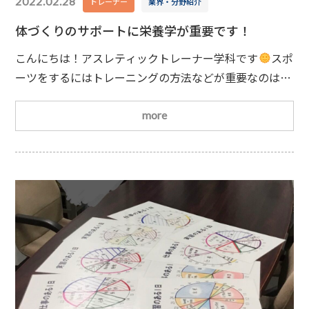
2022.02.28
トレーナー
業界・分野紹介
体づくりのサポートに栄養学が重要です！
こんにちは！アスレティックトレーナー学科です
スポ
ーツをするにはトレーニングの方法などが重要なのはも
ちろんですが、おろそかにしてはならないのが食事で
す。そのためアスリートをサポートするアスレティック
more
トレーナーには、栄養学の知識も求められます
具体的
にどのような知識が必要なのでしょうか。必要となる知
識スポーツをするための体づくりで必要なものという
と、やはり筋肉ですよね
良い筋肉を手に入れるには適