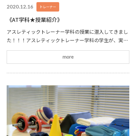
2020.12.16
トレーナー
《AT学科★授業紹介》
アスレティックトレーナー学科の授業に潜入してきまし
た！！！アスレティックトレーナー学科の学生が、実習
先での選手の「症例報告」をしている様子です！⚫︎こん
な選手がいて…⚫︎こんな症状を訴えていて…⚫︎身体はこ
more
んな状態で…⚫︎こんな指導をして…⚫︎結果、この様な変
化が起きて…などなど、学生自身が問題点を抽出し、自
ら解決法を考える。かなり実践的な内容でした！また、
それを聞いてる学生も真剣そのもの。質問や