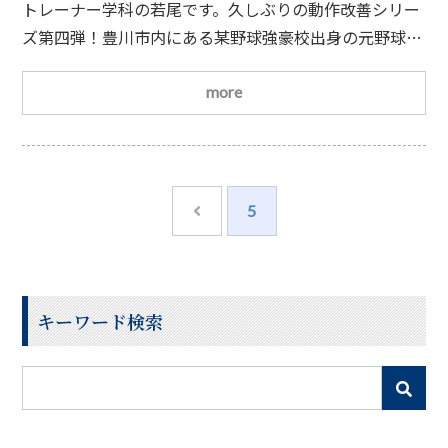
と
トレーナー学科の若尾です。久しぶりの動作改善シリー
ズ第四弾！豊川市内にある某野球強豪校出身の元野球選
手です。右肩を挙げた際に最後でつまる感じがするとの
訴えでした。一枚目が実施前、二枚目が実施後です。肩
more
甲骨の動きに注目！！学生が主体となって、どこに問題
があるのかを評価して改善プログラムを考え、見事改善
しております！(時間の都合上まだ完璧ではないですが)
アスレティックトレーナーは動作の改善によって選手
5
キーワード検索