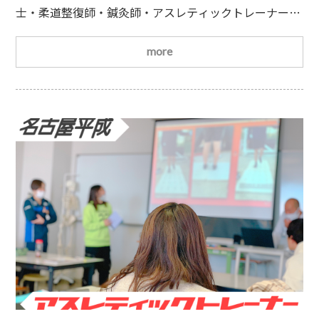
クトレーナー学科】
士・柔道整復師・鍼灸師・アスレティックトレーナーな
ど、さまざまな資格取得を目指して学ぶことができま
す。さらに本校の柔道整復学科・アスレティックトレー
more
ナー学科では、JATI（日本トレーニング指導者協会）認
定トレーニング指導者「JATI-ATI」の取得も目指せます
より幅広い分野で活躍したい方は、JATI-ATIの取得も
ぜひ視野に入れてみてはいかがでしょ