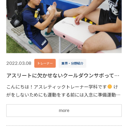
2022.03.08
トレーナー
業界・分野紹介
アスリートに欠かせないクールダウンサボってま
せんか？
こんにちは！アスレティックトレーナー学科です
け
がをしないためにも運動をする前には入念に準備運動を
するという方は多いと思います。しかし運動後のクール
ダウンに関しては、あまり気にされていない方が多いの
more
ではないでしょうか。もしクールダウンをしっかりされ
ていないようであれば、これからは準備運動と同じよう