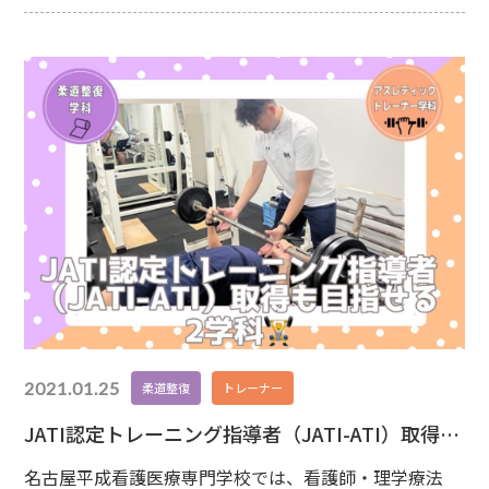
のような力が求められるのでしょうか？
スポーツ
ごとの知識と分析力アスレティックトレーナーは、スポ
ーツ選手をサポートする仕事。そのため、スポーツに関
2021.01.25
柔道整復
トレーナー
JATI認定トレーニング指導者（JATI-ATI）取得も
目指せる2学科🏋️【柔道整復学科・アスレティッ
名古屋平成看護医療専門学校では、看護師・理学療法