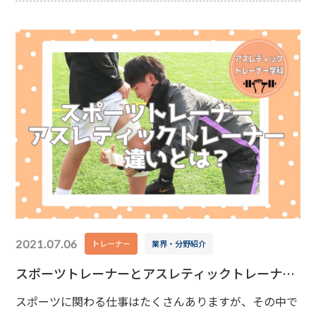
協会公認アスレティックトレーナー(JSPO-AT)の資格取
得を目指せます。 今日は、併修制度を導入している理由
を1つ紹介します。
2021.07.06
トレーナー
業界・分野紹介
スポーツトレーナーとアスレティックトレーナー
の違いとは？
スポーツに関わる仕事はたくさんありますが、その中で