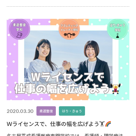
について体験★45分授業×2コマを実施。●アスレティ
ックトレーナー学科による『足首捻挫の予防』捻挫予防
のトレーニングを自重やチューブバンドを使用して
2020.03.30
柔道整復
はり・きゅう
Ｗライセンスで、仕事の幅を広げよう🏋
名古屋平成看護医療専門学校では、看護師・理学療法