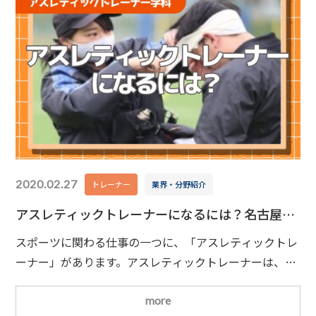
2020.02.27
トレーナー
業界・分野紹介
アスレティックトレーナーになるには？名古屋で
学べる専門学校を紹介
スポーツに関わる仕事の一つに、「アスレティックトレ
ーナー」があります。アスレティックトレーナーは、ア
スリートのトレーニングサポートやコンディショニング
管理、ケガをした際の応急処置などを行い、選手が最高
more