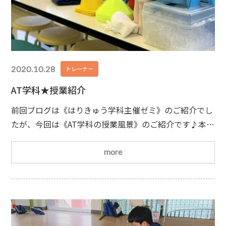
2020.10.28
トレーナー
AT学科★授業紹介
前回ブログは《はりきゅう学科主催ゼミ》のご紹介でし
たが、今回は《AT学科の授業風景》のご紹介です♪本校
アスレティックトレーナー学科では、選手に寄り添うア
スレティックトレーナーになる為に、２年間で「知識」
more
と「技術」を徹底的に学んでいきます！からだの仕組み
と動作学(解剖学・運動学)の授業にお邪魔しました★ア
スリートを支える為に、身体のあらゆる事を学びます！
〔※写真撮影の時だけ、先生にマスクを取って頂き