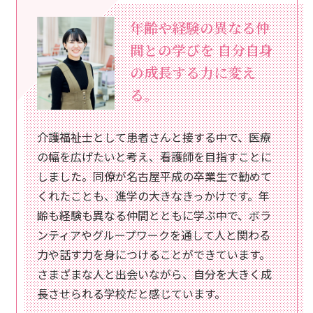
複数の病院での実習経
験と
ボランティア活動
を通して看護師を目指
す。
人との関わりを通して誰かの役に立つ仕事がし
たいと思い、先生と相談する中で看護師を目指
すようになりました。本校は附属病院を持たな
い分、さまざまな病院で多くの実習を経験でき
る点に魅力を感じました。授業や実習だけでな
く、ボランティア活動やオープンキャンパスで
の学生スタッフ活動を通して、多くの経験を積
み、充実した学校生活を送ることができていま
す。