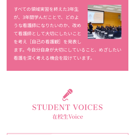
すべての領域実習を終えた3年生
が、3年間学んだことで、どのよ
うな看護師になりたいのか、改め
て看護師として大切にしたいこと
を考え［自己の看護観］を発表し
ます。今自分自身が大切にしていること、めざしたい
看護を深く考える機会を設けています。
STUDENT VOICES
在校生Voice