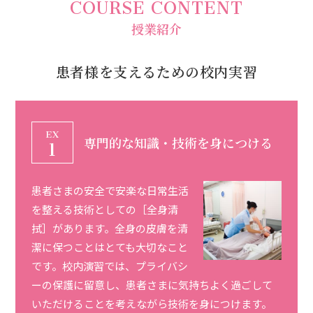
COURSE CONTENT
授業紹介
患者様を支えるための校内実習
専門的な知識・技術を身につける
患者さまの安全で安楽な日常生活
を整える技術としての［全身清
拭］があります。全身の皮膚を清
潔に保つことはとても大切なこと
です。校内演習では、プライバシ
ーの保護に留意し、患者さまに気持ちよく過ごして
いただけることを考えながら技術を身につけます。