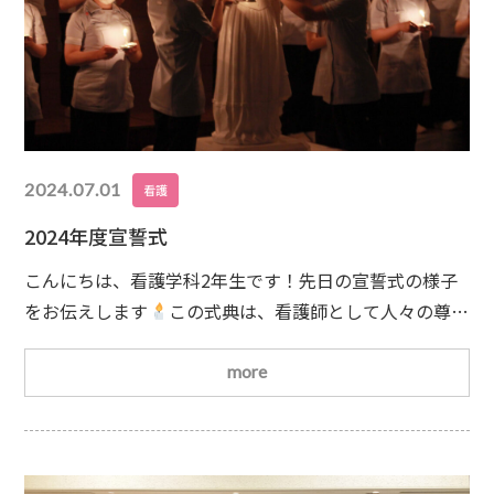
2024.07.01
看護
2024年度宣誓式
こんにちは、看護学科2年生です！先日の宣誓式の様子
をお伝えします
この式典は、看護師として人々の尊い
生命をこの手に託される責任の重さを認識するととも
に、看護する喜びと誇りを持って、看護への道を切り拓
more
き歩んでいく決意表明をする厳粛なものです。式典を前
に、3年生からコサージュが贈られました🏵厳粛な雰囲
気の中、ろうそくを手にした学生たちはナイチンゲール