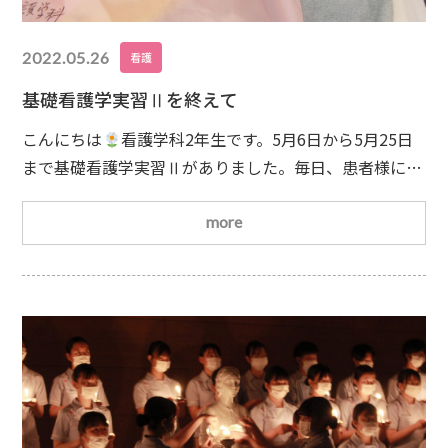
2022.05.26
看護
基礎看護学実習Ⅱを終えて
こんにちは
看護学科2年生です。5月6日から5月25日
まで基礎看護学実習Ⅱがありました。毎日、患者様にあ
った援助を考え、看護過程を展開していきました。学内
実習1週間、病院実習1週間で進めました。学内実習で
more
は、事例患者様の看護上の問題に合わせて、看護援助の
実施、評価をし、次の援助に繋げる過程を強化しまし
た。ベッド上で療養する患者様の清潔の援助です
ベッ
ドを起こす角度を制限されている患者様の食事準備の