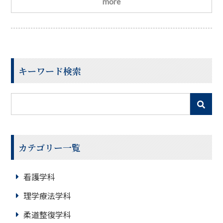
します
宣誓式を迎えるにあたり、3年生の先輩からコ
more
サージュが贈られました
ナイチンゲール像から承継し
た看護の灯を胸に、看護師の心構えを説いた「ナイチン
ゲール誓詞」をクラス全員で唱和し、看護の道へ進むこ
との決意を新たにしました
学生からは、「改めて
キーワード検索
カテゴリー一覧
看護学科
理学療法学科
柔道整復学科