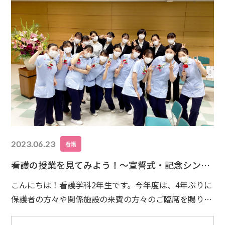
像に灯された火をもらい受け、ナイチンゲール誓詞を斉
2023.06.23
看護
看護の授業を見てみよう！～宣誓式・記念シンポ
ジウム編～
こんにちは！看護学科2年生です。今年度は、4年ぶりに
保護者の方々や関係施設の来賓の方々のご臨席を賜り、
宣誓式を挙行することができました。その様子をお伝え