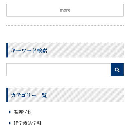
基礎実習が始まります。病院見学で感じたことを学生に
インタビューしてみました。Ｑ.病院見学してどんな事
more
を感じましたか？Ａくん病院が明るくてきれいだった。
点滴とか機械とか沢山あって緊張感が伝わってきた。し
っかり勉強しないといけないと気持ちが引き締まった。
Ｑ.心に残った言葉はありますか？Ｂくんオリエンテ
キーワード検索
カテゴリー一覧
看護学科
理学療法学科