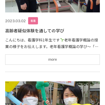
2023.03.02
看護
高齢者疑似体験を通しての学び
こんにちは、看護学科1年生です
老年看護学概論の授
業の様子をお伝えします。老年看護学概論の学び～「高
齢者疑似体験」を通して、加齢変化による不自由さを体
験して、私たちが感じている便利な環境は、高齢者にと
more
って、どのような環境なのかを考えました。高齢者疑似
体験スーツを着て、 前傾姿勢ベルトで固定し、制限され
た動きを体験します。 ゴーグルを装着して、視野の狭さ
や、色の変化を体験します。 耳栓をつけ、難聴を