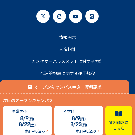
情報開示
人権指針
カスタマーハラスメントに対する方針
合理的配慮に関する運用規程
プライバシーポリシー
オープンキャンパス申込／資料請求
次回のオープンキャンパス
© 2020 名古屋平成看護医療専門学校.
看護学科
４学科
8/9
8/9
(日)
(日)
資料請求は
8/22
8/23
(土)
(日)
こちら
参加申し込み
参加申し込み