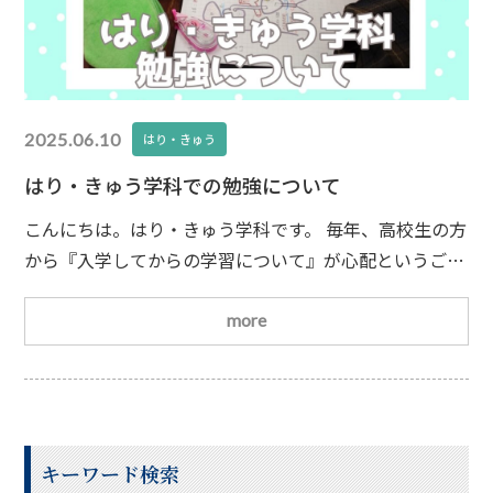
2025.06.10
はり・きゅう
はり・きゅう学科での勉強について
こんにちは。はり・きゅう学科です。 毎年、高校生の方
から『入学してからの学習について』が心配というご相
談をいただきますので1年生の学習について見ていきま
しょう！ 1年生の学習について名古屋平成看護医療専門
more
学校はり・きゅう学科の一年生の学習（座学）西洋医学
の基礎・・・・解剖学や生理学東洋医学の基礎・・・・
東洋医学や経穴（ツボ）の学習が中心です。 一年生を乗
り切るポイント
キーワード検索