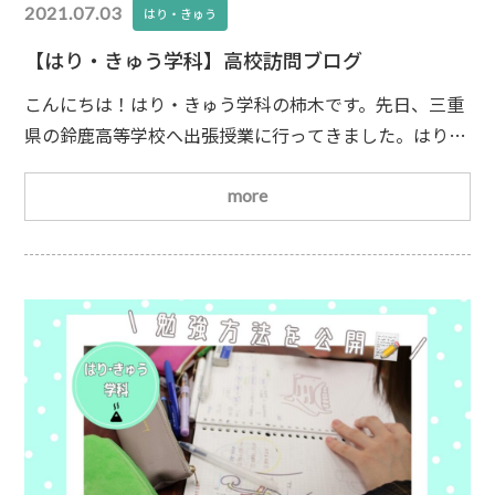
2021.07.03
はり・きゅう
【はり・きゅう学科】高校訪問ブログ
こんにちは！はり・きゅう学科の柿木です。先日、三重
県の鈴鹿高等学校へ出張授業に行ってきました。はり・
きゅう学科では毎年、東海3県の様々な高等学校へ出張
授業に行っています。様々な分野を希望する学生さんが
more
熱心に先生の話に耳を傾けてくれました。はり師、きゅ
う師という国家資格は治療院で働くときはもちろん、ス
ポーツトレーナー、リハビリ、美容関係のお仕事に就く
ときも、持っていると有利になります。治療自体に副作