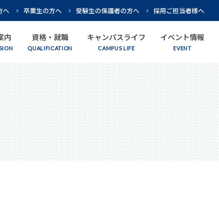
方へ
卒業生の方へ
受験生の保護者の方へ
採用ご担当者様へ
案内
資格・就職
キャンパスライフ
イベント情報
教育方針・理念
看護学科
入試要項
取得を目指せる資格
先生紹介
オープンキャンパス
グループ校紹介
柔道整復学科
入試日程
施設・設備紹介
個別相談
アスレティックトレーナー学科
数字でわかる名古屋平成看護医療専門学校