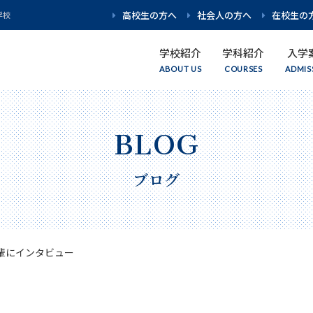
高校生の方へ
社会人の方へ
在校生の
学校
学校紹介
学科紹介
入学
学校紹介
学科紹介
入学案内
資格・就職
キャンパスライフ
イベント情報
理事長・校長挨拶
学科紹介 トップ
募集要項
Wライセンス
キャンパスライフ
イベント情報 トップ
ブログ
アクセス
理学療法学科
AO入試
キャリア・就職
学生生活サポート
WEB個別相談
はり・きゅう学科
学費・奨学金
在校生・卒業生インタビュー
スペシャルイベント
輩にインタビュー