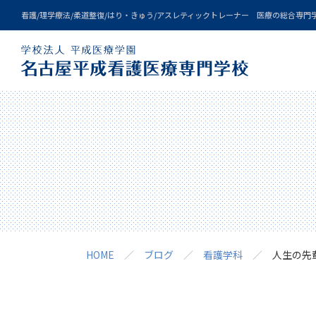
看護/理学療法/柔道整復/はり・きゅう/アスレティックトレーナー 医療の総合専門
Qualification
Campuslife
Admission
About us
Courses
Event
HOME
ブログ
看護学科
人生の先