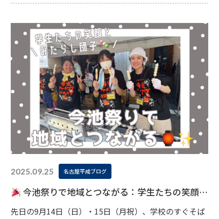
います。勉強というのは主に2つの方法があります。 イ
ンプット＝知識を取り入れること アウトプット＝自分
の知識として外に出していく
2025.09.25
名古屋平成ブログ
今池祭りで地域とつながる：学生たちの笑顔と
みたらし団子
先日の9月14日（日）・15日（月祝）、学校のすぐそば