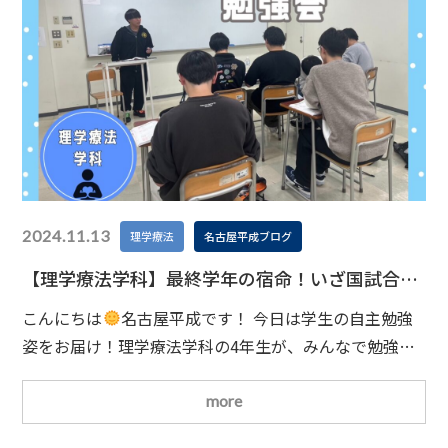
2024.11.13
理学療法
名古屋平成ブログ
【理学療法学科】最終学年の宿命！いざ国試合格
に向けて！
こんにちは
名古屋平成です！ 今日は学生の自主勉強
姿をお届け！理学療法学科の4年生が、みんなで勉強会
を開催していました
🖊 2月の理学療法士国家試験に向
けて、勉強の真っ只中！授業後も学校に残って、勉強の
more
毎日です
勉強方法も日々いろいろ試行錯誤して行って