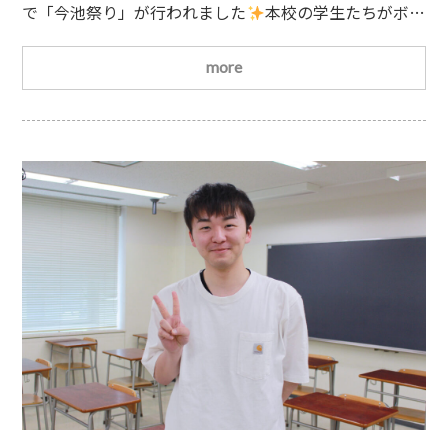
で「今池祭り」が行われました
本校の学生たちがボラ
ンティアとして参加しました
焼けるような夏の暑さの
中
、学生たちは地域の皆さんと笑顔で交流しながら、
more
みたらし団子
ポテトフライ
ドリンク
串カツな
どを販売しました。学生は主にみたらし団子
を担当。
笑顔で団子を焼く姿がとても印象的でした
名店
『ピカイチ』さんの味噌串カツ今回の味噌串カツの