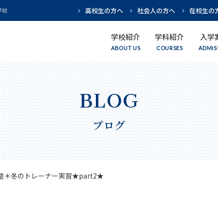
高校生の方へ
社会人の方へ
在校生の
学校
学校紹介
学科紹介
入学
学校紹介
学科紹介
入学案内
資格・就職
キャンパスライフ
イベント情報
理事長・校長挨拶
学科紹介 トップ
募集要項
Wライセンス
キャンパスライフ
イベント情報 トップ
ブログ
アクセス
理学療法学科
AO入試
キャリア・就職
学生生活サポート
WEB個別相談
はり・きゅう学科
学費・奨学金
在校生・卒業生インタビュー
スペシャルイベント
整＊冬のトレーナー実習★part2★