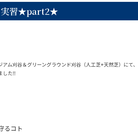
習★part2★
ジアム刈谷＆グリーングラウンド刈谷（人工芝+天然芝）にて
ました‼
守るコト