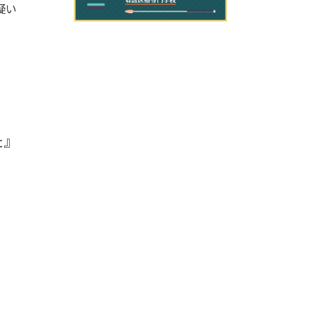
疑い
た』