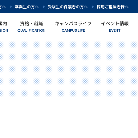
方へ
卒業生の方へ
受験生の保護者の方へ
採用ご担当者様へ
案内
資格・就職
キャンパスライフ
イベント情報
教育方針・理念
看護学科
入試要項
取得を目指せる資格
先生紹介
オープンキャンパス
グループ校紹介
柔道整復学科
入試日程
施設・設備紹介
個別相談
アスレティックトレーナー学科
数字でわかる名古屋平成看護医療専門学校