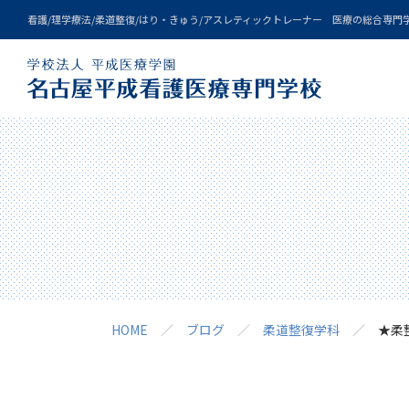
看護/理学療法/柔道整復/はり・きゅう/アスレティックトレーナー 医療の総合専門
Qualification
Campuslife
Admission
About us
Courses
Event
HOME
ブログ
柔道整復学科
★柔