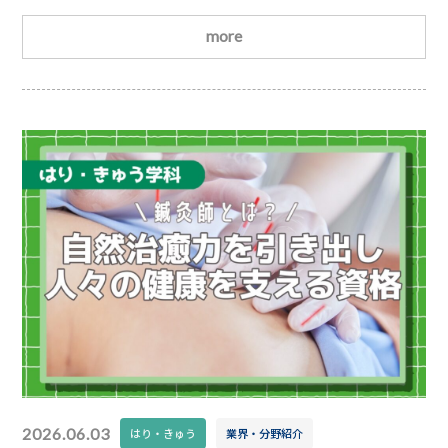
でも自由に受験できるわけではなく、受験資格を得るた
めには一定の条件を満たす必要があります。具体的に
more
は、国が指定する看護師養成校で3年以上の教育課程を
修了し、卒業することが条件とされています。つまり、
看護師を目指す方は、まず養成校に入学して3年以上学
び、その後に国家試験を受験し、合格して初めて「看護
師
2026.06.03
はり・きゅう
業界・分野紹介