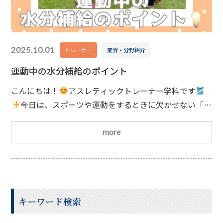
2025.10.01
トレーナー
業界・分野紹介
運動中の水分補給のポイント
こんにちは！
アスレティックトレーナー学科です
今日は、スポーツや運動をするときに欠かせない「水
分補給」についてお話しします！
とりあえず水を飲め
ばOK…？運動中に水分を取ることが大切なのは知って
more
いる方も多いですよね。でも、「とりあえず水を飲んで
おけばいい」というわけではありません
水分補給でま
ず大事なのは量です！汗をかくと体重が減りますが、そ
の減少が元の体重の2％以内におさまるよう
キーワード検索