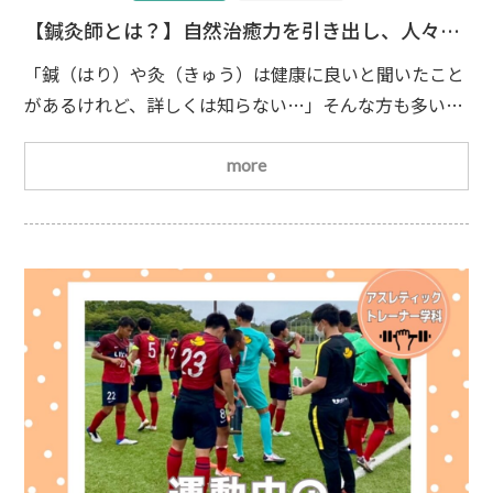
【鍼灸師とは？】自然治癒力を引き出し、人々の
健康を支える国家資格の仕事
「鍼（はり）や灸（きゅう）は健康に良いと聞いたこと
があるけれど、詳しくは知らない…」そんな方も多いの
ではないでしょうか？今回は、鍼や灸を使って人々の健
康を支える国家資格「鍼灸師」についてご紹介します
more
鍼灸師とはどんな仕事？鍼灸師とは、「はり師」と
「きゅう師」という2つの国家資格を持つ医療専門職で
す。人の身体には「経穴（けいけつ）」と呼ばれるツボ
があり、鍼灸師はそのツボを刺激することで身体の不調
改