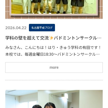
2026.04.22
名古屋平成ブログ
学科の壁を超えて交流
バドミントンサークル活
動レポート
みなさん、こんにちは！はり・きゅう学科の有田です！
本校では、毎週金曜日18:30〜バドミントンサークルが
元気に活動中
このサークルの魅力はなんといっても…
／学科関係なく誰でも参加OK
\普段は関わることの少
more
ない他学科の学生とも、スポーツを通して楽しく交流
さらに。学科を超えた交流を通して、将来の現場で求
められるチームワークやコミュニケーション力を自然に
身につけることも目的としているんです