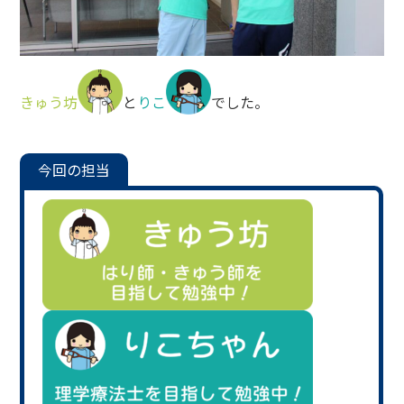
きゅう坊
と
りこ
でした。
今回の担当