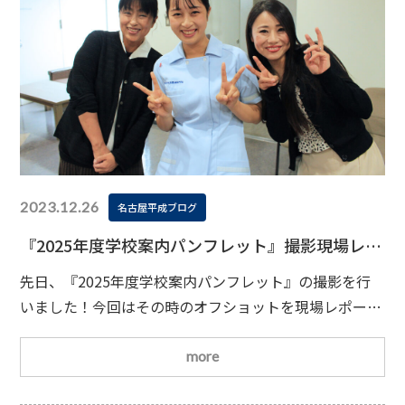
2023.12.26
名古屋平成ブログ
『2025年度学校案内パンフレット』撮影現場レポ
ート Vol.3
先日、『2025年度学校案内パンフレット』の撮影を行
いました！今回はその時のオフショットを現場レポート
とともにお伝えいたします
撮影最終日の12/22(金)
は、柔道整復学科の学生さんからスタート
昨年もご協
more
力いただいた学生さんの撮影。なんだか慣れていらっし