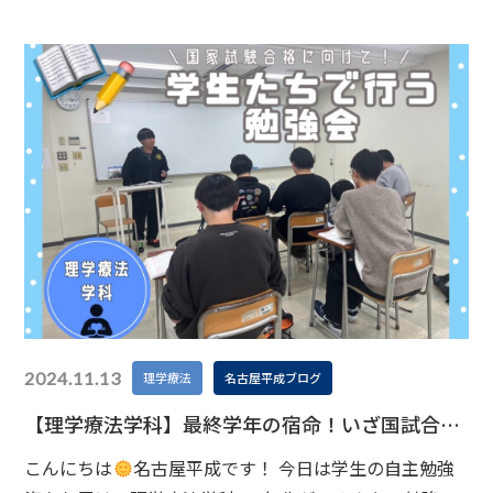
ゃる(！？)ようなご様子でした
続いては看護学科の撮
影です！撮影終了後の学生さんとこれから撮影する学生
さん、先生とのスリーショット
見学の方も多
2024.11.13
理学療法
名古屋平成ブログ
【理学療法学科】最終学年の宿命！いざ国試合格
に向けて！
こんにちは
名古屋平成です！ 今日は学生の自主勉強