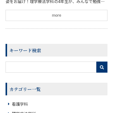
姿をお届け！理学療法学科の4年生が、みんなで勉強会
を開催していました
🖊 2月の理学療法士国家試験に向
けて、勉強の真っ只中！授業後も学校に残って、勉強の
more
毎日です
勉強方法も日々いろいろ試行錯誤して行って
います。勉強というのは主に2つの方法があります。 イ
ンプット＝知識を取り入れること アウトプット＝自分
の知識として外に出していく
キーワード検索
カテゴリー一覧
看護学科