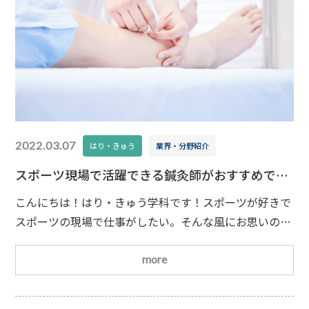
2022.03.07
はり・きゅう
業界・分野紹介
スポーツ現場で活躍できる鍼灸師がおすすめで
す！
こんにちは！はり・きゅう学科です！スポーツが好きで
スポーツの現場で仕事がしたい。そんな風にお思いの方
にぜひおすすめしたいのが鍼灸師の資格取得です
鍼
灸師とスポーツの関係鍼や灸を使った鍼灸施術を行う鍼
more
灸師は、一見スポーツとはあまり関係のない資格のよう
に思えます。しかし実はスポーツの現場では、多くの鍼