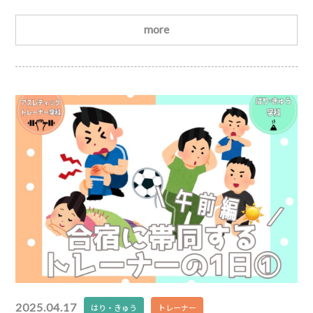
回は、鍼灸師になるために必要な「はり師」「きゅう
師」国家試験の難易度について解説してみます
では早
more
速、直近5年間の合格率を見てみましょう。まずは、は
り師からです。年度(平成／令和)受験者数(人)合格者数
(人)合格率(%)30年度(第27回)4,8613,71276.4元年度(第
28回)4,4313,
2025.04.17
はり・きゅう
トレーナー