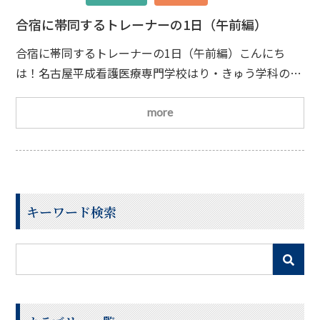
合宿に帯同するトレーナーの1日（午前編）
合宿に帯同するトレーナーの1日（午前編）こんにち
は！名古屋平成看護医療専門学校はり・きゅう学科の伊
藤です。今回は、鍼灸師・日本スポーツ協会公認アスレ
ティックトレーナーとして合宿に帯同したときの1日の
more
スケジュールをご紹介します！競技名や練習中の様子は
お伝えできずイメージが湧きづらいかもしれませんが、
個人情報やチームの情報を管理するのもトレーナーの仕
事になりますのでご容赦ください！ちょっとニッチな内
キーワード検索
容