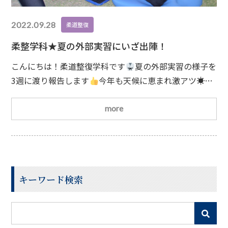
2022.09.28
柔道整復
柔整学科★夏の外部実習にいざ出陣！
こんにちは！柔道整復学科です
夏の外部実習の様子を
3週に渡り報告します
今年も天候に恵まれ激アツ☀で
した。真っ黒こげな高校生プレーヤーの活躍をしっかり
サポートするために、今回から「コンディショニングス
more
ペース」を設置！アップ＆ダウン前のストレッチ、テー
ピング、トレーニングなど多岐にわたって支えます
事
前に行った学内実習の成果が出ています！初めて参加し
た１年生も臆することなく接しています！ケアに訪れ、
キーワード検索