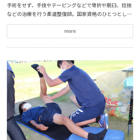
躍フィールド
手術をせず、手技やテーピングなどで骨折や脱臼、捻挫
などの治療を行う柔道整復師。国家資格のひとつとし
て、多くの現場で必要とされています。「資格を取って
も、接骨院や整骨院でしか働けないのでは？」そう思っ
more
ている方もいるかもしれません。実は――柔道整復師の活躍
の場は、どんどん広がっているのです
①病院（整形外
科）
接骨院以外の代表的な就職先が整形外科です。整
形外科では、✔骨折や脱臼の整復✔ギプス固定やテー