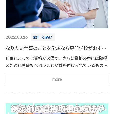
2022.03.16
業界・分野紹介
なりたい仕事のことを学ぶなら専門学校がおすす
めです！
仕事によっては資格が必須で、さらに資格の中には取得
のために養成校へ通うことが義務付けられているものも
ありますよね。例えば理学療法士や柔道整復師、鍼灸師
などがそうです。養成校には専門学校や大学、短大など
more
がありますが、ぜひおすすめしたいのは専門学校です。
今回は専門学校で学ぶメリットについてご紹介しましょ
う。専門学校で学ぶメリットや違い①柔道整復師や鍼灸
師のような資格取得を目指して学ぶ養成校の場合、基本