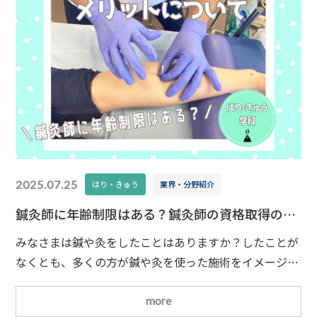
2025.07.25
はり・きゅう
業界・分野紹介
鍼灸師に年齢制限はある？鍼灸師の資格取得の方
法やメリットについてご紹介
みなさまは鍼や灸をしたことはありますか？したことが
なくとも、多くの方が鍼や灸を使った施術をイメージで
きるのではないでしょうか。このように広く知られてい
る鍼灸ですが、それを行う鍼灸師は国家資格とされてい
more