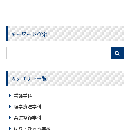
ます。今回は鍼灸師の資格について、詳しく見ていきま
しょう。鍼灸師、国家資格の受験資格とは？まず鍼灸師
に必要な国家資格は「はり師」と「きゅう師」の2つで
す。鍼の施術を行うための「はり師」と、灸の施術を行
キーワード検索
カテゴリー一覧
看護学科
理学療法学科
柔道整復学科
はり・きゅう学科