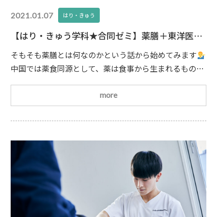
2021.01.07
はり・きゅう
【はり・きゅう学科★合同ゼミ】薬膳＋東洋医学
＝カレー！？(前編)
そもそも薬膳とは何なのかという話から始めてみます
中国では薬食同源として、薬は食事から生まれるものと
いう考えがありました。最近では、身体に有効な食事を
すべて薬膳ということが多くなりましたが厳密には
食
more
用…栄養バランスの良い食事を心がけること
食養…美
肌や老化防止など、目的をもって食事をとること
食
療…体調不良の改善を目的として改善の効果が期待され
る食事をとること
薬膳…生薬を加えた病気を治す