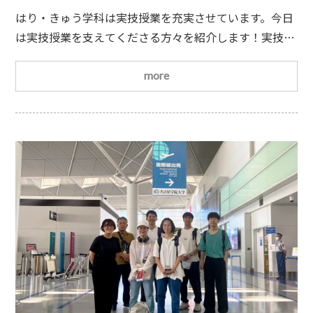
はり・きゅう学科は実技授業を充実させています。今日
は実技授業を支えてくださる方々を紹介します！実技授
業では、練習する機会を多く提供しています。同時に自
宅での練習も強く推奨しています。スポーツと同じで上
more
手くなるためには練習あるのみなのです！ただ、練習す
ればするほど鍼やお灸など消耗品は減っていきますし、
購入するとなれば経済的負担が発生してきます
しか
も、皆さんもご存知のように、鍼やお灸は近所の薬局で
買