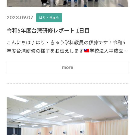
2023.09.07
はり・きゅう
令和5年度台湾研修レポート 1日目
こんにちは♪はり・きゅう学科教員の伊藤です！令和5
年度台湾研修の様子をお伝えします
学校法人平成医療
学園は海外研修にも力を入れています。今回は夏休みを
利用して中国医薬大学で研修させてもらいます。名古屋
more
平成看護医療専門学校の参加者は中部国際空港から台北
桃園国際空港へ出発しました。朝から雨でしたが、出発
時にはすっかり晴れて気持ちよく飛び立ちました！
桃
園国際空港で平成医療学園と宝塚医療大学のメンバー