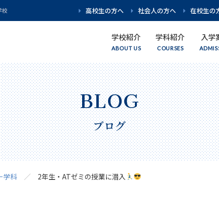
高校生の方へ
社会人の方へ
在校生の
学校
学校紹介
学科紹介
入学
学校紹介
学科紹介
入学案内
資格・就職
キャンパスライフ
イベント情報
理事長・校長挨拶
学科紹介 トップ
募集要項
Wライセンス
キャンパスライフ
イベント情報 トップ
ブログ
アクセス
理学療法学科
AO入試
キャリア・就職
学生生活サポート
WEB個別相談
はり・きゅう学科
学費・奨学金
在校生・卒業生インタビュー
スペシャルイベント
ー学科
2年生・ATゼミの授業に潜入