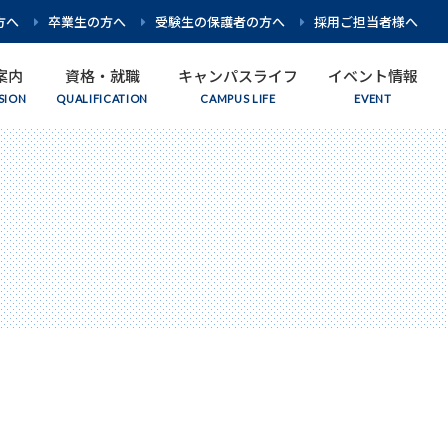
方へ
卒業生の方へ
受験生の保護者の方へ
採用ご担当者様へ
案内
資格・就職
キャンパスライフ
イベント情報
教育方針・理念
看護学科
入試要項
取得を目指せる資格
先生紹介
オープンキャンパス
グループ校紹介
柔道整復学科
入試日程
施設・設備紹介
個別相談
アスレティックトレーナー学科
数字でわかる名古屋平成看護医療専門学校