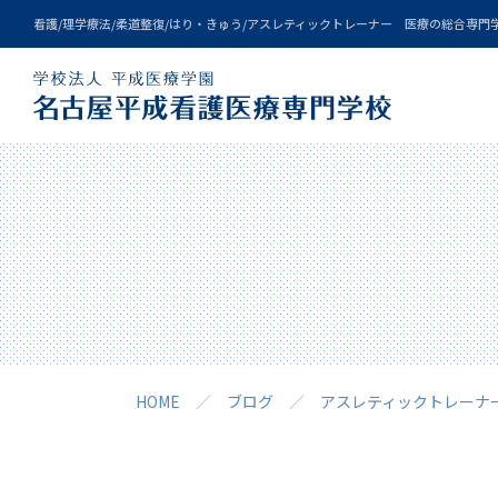
看護/理学療法/柔道整復/はり・きゅう/アスレティックトレーナー 医療の総合専門
Qualification
Campuslife
Admission
About us
Courses
Event
HOME
ブログ
アスレティックトレーナ