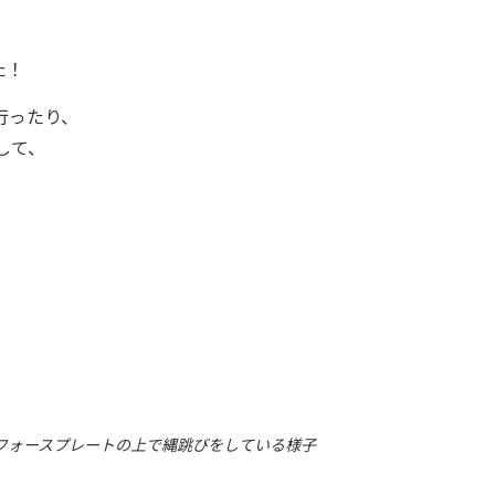
た！
行ったり、
して、
フォースプレートの上で縄跳びをしている様子