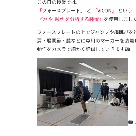
この日の授業では、
「
フォースプレート
」
と
「
VICON
」
という
『力
や
動作
を分析する装置』
を使用しまし
フォースプレートの上でジャンプや縄跳びを
肩・股関節・膝などに専用のマーカーを装着
動作をカメラで細かく記録していきます