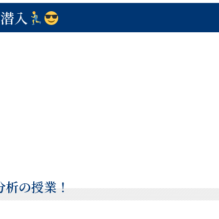
に潜入
分析の授業！