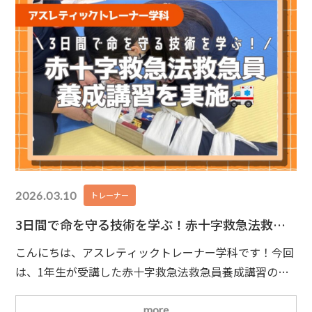
2026.03.10
トレーナー
3日間で命を守る技術を学ぶ！赤十字救急法救急
員養成講習を実施
こんにちは、アスレティックトレーナー学科です！今回
は、1年生が受講した赤十字救急法救急員養成講習の様
子をお届けします！
3日間の講習で資格取得を目指す
この講習は3日間にわたって実施され、学科（筆記）試
more