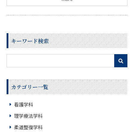
験・実技試験に合格すると
赤十字ベーシックライフサ
ポーター
赤十字救急法救急員の2つの資格を取得する
ことができます
講習では、座学と実技を通して・一次
救命処置・止血・骨折やけがの手当・傷病者の搬送など
キーワード検索
カテゴリー一覧
看護学科
理学療法学科
柔道整復学科