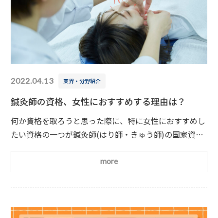
2022.04.13
業界・分野紹介
鍼灸師の資格、女性におすすめする理由は？
何か資格を取ろうと思った際に、特に女性におすすめし
たい資格の一つが鍼灸師(はり師・きゅう師)の国家資格
です。「鍼灸師＝男性」というイメージをお持ちの方も
いらっしゃるかもしれませんが、近年では女性鍼灸師も
more
増えてきています。今回は女性に鍼灸師の資格をおすす
めしたい理由を詳しくお話ししましょう。女性の鍼灸師
について鍼灸師ははり師ときゅう師の2つの国家資格を
持っており、鍼や灸を使って施術を行います。鍼や灸