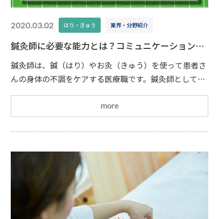
2020.03.02
はり・きゅう
業界・分野紹介
鍼灸師に必要な能力とは？コミュニケーション力
と観察力が大切な理由
鍼灸師は、鍼（はり）やお灸（きゅう）を使って患者さ
んの身体の不調をケアする医療職です。鍼灸師として働
くためには、「はり師」と「きゅう師」という2つの国
家資格を取得する必要があります。しかし、鍼灸の知識
more
や技術だけあれば良いというわけではありません。患者
さんと向き合うためのコミュニケーション能力や観察力
も、鍼灸師には欠かせない力なのです。今回は、鍼灸師
にとって大切な「コミュニケーション能力」と「観察力