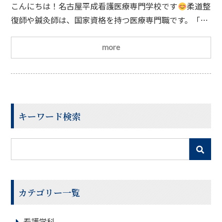
ゃない！介護・美容・健康づくりで活躍できる国
こんにちは！名古屋平成看護医療専門学校です
柔道整
家資格
復師や鍼灸師は、国家資格を持つ医療専門職です。「資
格を取得したら接骨院や鍼灸院で働くものでは？」そん
なイメージを持つ方も多いかもしれません。確かに接骨
more
院や鍼灸院は代表的な就職先ですが、実はそれ以外にも
幅広い分野で活躍できる資格です
治療だけじゃな
い！生活改善をサポートする仕事柔道整復師や鍼灸師の
役割は、患者さんの症状を改善することだけではありま
キーワード検索
せ
カテゴリー一覧
看護学科