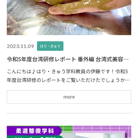
2023.11.09
はり・きゅう
令和5年度台湾研修レポート 番外編 台湾式美容パ
ック！
こんにちは♪はり・きゅう学科教員の伊藤です！令和5
年度台湾研修のレポートをご覧いただけたでしょうか？
まだの方は1日目のレポートから
今回は番外編とし
て研修で学んできた台湾式のスキンケアをご紹介します
more
台湾では顔パックは美容に良いとされ、昔からあるそ
うです。研修では中薬(漢方)パックの紹介がありまし
た。ということで、さっそく手に入れてきました！その
名も『美白散』
美白散の効果は、肌の透明感が出て