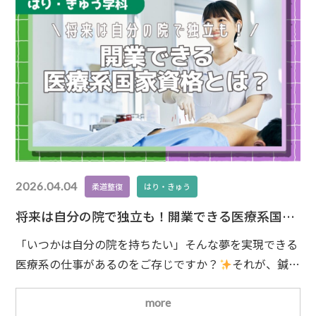
2026.04.04
柔道整復
はり・きゅう
将来は自分の院で独立も！開業できる医療系国家
資格とは？
「いつかは自分の院を持ちたい」そんな夢を実現できる
医療系の仕事があるのをご存じですか？
それが、鍼灸
師・柔道整復師です。この2つの国家資格は、就職だけ
でなく将来的に開業も目指せるのが大きな魅力。今回
more