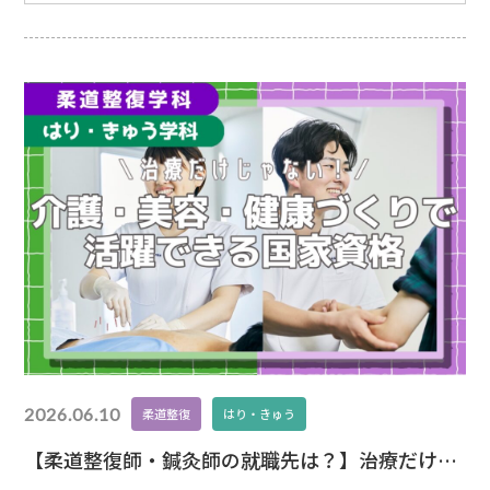
は、その働き方や将来性についてわかりやすく解説しま
す！
鍼灸師・柔道整復師の働き方鍼灸師・柔道整復師
の主な就職先は・鍼灸院・接骨院・整形外科などの医療
機関・介護施設・スポーツジム・トレーナー現場医療・
ス
2026.06.10
柔道整復
はり・きゅう
【柔道整復師・鍼灸師の就職先は？】治療だけじ