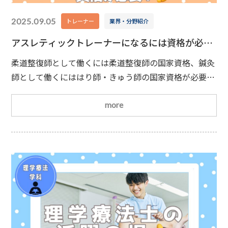
2025.09.05
トレーナー
業界・分野紹介
アスレティックトレーナーになるには資格が必
要？
！
柔道整復師として働くには柔道整復師の国家資格、鍼灸
師として働くにははり師・きゅう師の国家資格が必要で
す。では、さまざまなスポーツ現場でアスリートを支え
ているアスレティックトレーナーの場合はどうでしょう
more
か？
アスレティックトレーナーのお仕事
アスレ
ティックトレーナーは、ケガを予防しながらアスリート
の心と体をサポートする専門職です。具体的には…
日常的なトレーニング指導
ケガをした際の応急処置