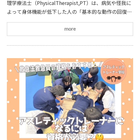
リアル【初心者向け完全ガイド】
理学療法士（PhysicalTherapist,PT）は、病気や怪我に
よって身体機能が低下した人の「基本的な動作の回復を
支える専門職」です。たとえば寝返り・立ち上がり・歩
行など、日常生活に欠かせない動きの改善を目指すリハ
more
ビリを行います。しかし理学療法士の仕事はそれだけで
はなく、身体だけでなく心のサポートまで含む深い専門
性をもった職種です。本記事では、 理学療法士とは何か
具体的な役割と仕事内容 P