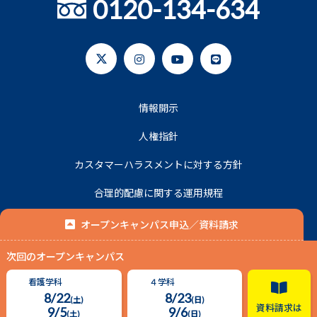
0120-134-634
情報開示
人権指針
カスタマーハラスメントに対する方針
合理的配慮に関する運用規程
プライバシーポリシー
オープンキャンパス申込／資料請求
次回のオープンキャンパス
© 2020 名古屋平成看護医療専門学校.
看護学科
４学科
8/22
8/23
(土)
(日)
資料請求は
9/5
9/6
(土)
(日)