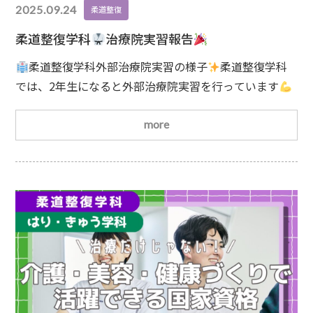
2025.09.24
柔道整復
柔道整復学科
治療院実習報告
柔道整復学科外部治療院実習の様子
柔道整復学科
では、2年生になると外部治療院実習を行っています
実施時期は9月中旬と3月初旬の年2回。先日、実習を終
えた学生が報告に来てくれました
なんと実習先の治
more
療院の先生方から、労いの気持ちを込めた寄せ書き色紙
をいただいたそうです！学生がとても嬉しそうに色紙
を見せてくれました
学校では得られない大切な学
びを実感できた様子でした
さらに、はり・きゅう学科
を