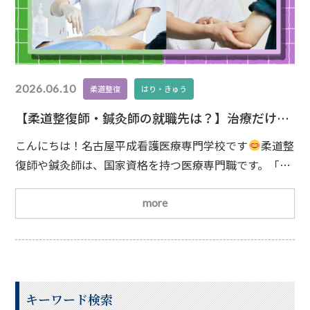
2026.06.10
柔道整復
はり・きゅう
【柔道整復師・鍼灸師の就職先は？】治療だけじ
ゃない！介護・美容・健康づくりで活躍できる国
こんにちは！名古屋平成看護医療専門学校です
柔道整
家資格
復師や鍼灸師は、国家資格を持つ医療専門職です。「資
格を取得したら接骨院や鍼灸院で働くものでは？」そん
なイメージを持つ方も多いかもしれません。確かに接骨
more
院や鍼灸院は代表的な就職先ですが、実はそれ以外にも
幅広い分野で活躍できる資格です
治療だけじゃな
い！生活改善をサポートする仕事柔道整復師や鍼灸師の
役割は、患者さんの症状を改善することだけではありま
キーワード検索
せ