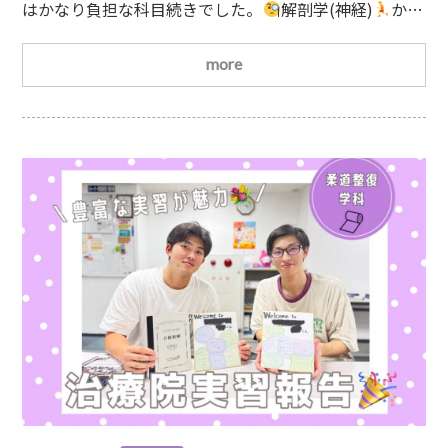
はかなり負担な科目続きでした。
解剖学(神経)
から
だの働き(内分泌)
体表解剖(筋肉と骨)もしかしたら、
頭と身体はオーバーヒート？してるかもしれませんが、
more
試験も残すはあと一日(あと2科目！)ですので頑張って
ほしいと思います。コロナの影響でWeb授業や変則時間
割などいろいろありました。思い返せば、お互い不慣れ
な事ばかりの連続。初めての専門学校の授