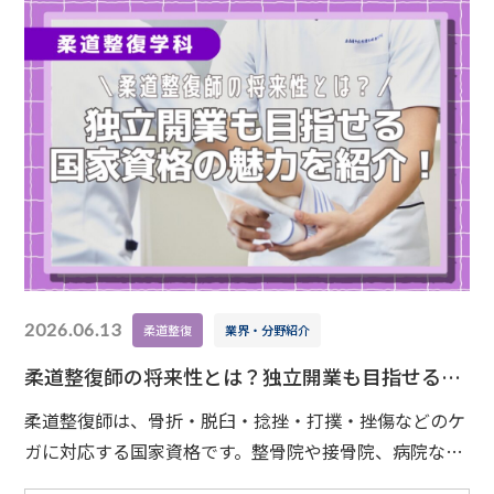
験対策や実技の習得、就職活動など――学びの中で
2026.06.13
柔道整復
業界・分野紹介
柔道整復師の将来性とは？独立開業も目指せる国
家資格の魅力を紹介！
柔道整復師は、骨折・脱臼・捻挫・打撲・挫傷などのケ
ガに対応する国家資格です。整骨院や接骨院、病院など
で活躍するイメージが強いですが、実は経験を積んだ後