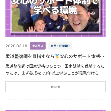
2020.03.18
柔道整復
業界・分野紹介
柔道整復師を目指すなら
安心のサポート体制で
学べる環境
柔道整復師は国家資格のひとつ。国家試験を受験するた
めには、まず養成校で3年以上学ぶことが義務付けられ
ています。専門学校や大学など、さまざまな養成校があ
りますが、名古屋平成では万全のサポート体制のもと、
more
安心して学ぶことができます！
担任制だからこそでき
る、きめ細かなサポート柔道整復学科では、クラスごと
に担任を配置する「担任制」を導入しています。国家試