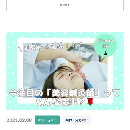
に自分で整骨院を開業するという道もあります
今回
more
は、柔道整復師として開業するための流れや、国家資格
ならではの魅力をご紹介します！
柔道整復師は独立開
業も目指せる！柔道整復師の魅力の一つは、将来的に独
立開業を目指せることです。自分の理想とする整骨院を
つ
2021.02.08
はり・きゅう
業界・分野紹介