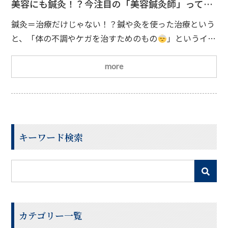
美容にも鍼灸！？今注目の「美容鍼灸師」ってど
んな仕事？
鍼灸＝治療だけじゃない！？鍼や灸を使った治療という
と、「体の不調やケガを治すためのもの
」というイメ
ージを持っている方が多いのではないでしょうか。しか
し近年は、美容を目的とした鍼灸治療も注目されていま
more
す
では、美容のために鍼灸治療を行う美容鍼灸師と
は、どんな仕事をしているのでしょうか？
美容鍼灸っ
て何をするの？鍼灸治療は、鍼や灸でツボを刺激し、自
己治癒力を高めることで体の不調やケガを改善していく
キーワード検索
治
カテゴリー一覧