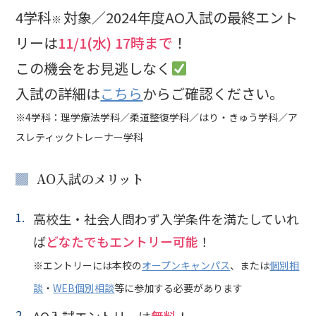
4学科
対象／2024年度AO入試の最終エント
※
リーは
11/1(水) 17時まで
！
この機会をお見逃しなく
入試の詳細は
こちら
からご確認ください。
※4学科：理学療法学科／柔道整復学科／はり・きゅう学科／ア
スレティックトレーナー学科
AO入試のメリット
高校生・社会人問わず入学条件を満たしていれ
ば
どなたでもエントリー可能
！
※エントリーには本校の
オープンキャンパス
、または
個別相
談
・
WEB個別相談
等に参加する必要があります