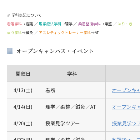
※ 学科表記について
看護学科
→看護 ／
理学療法学科
→理学 ／
柔道整復学科
→柔整 ／
はり・き
ゅう学科
→鍼灸 ／
アスレティックトレーナー学科
→AT
オープンキャンパス・イベント
開催日
学科
4/13(土)
看護
オープンキ
4/14(日)
理学／柔整／鍼灸／AT
オープンキ
4/20(土)
授業見学ツアー
授業見学ツ
4/22(月)
理学／柔整／鍼灸
放課後オー