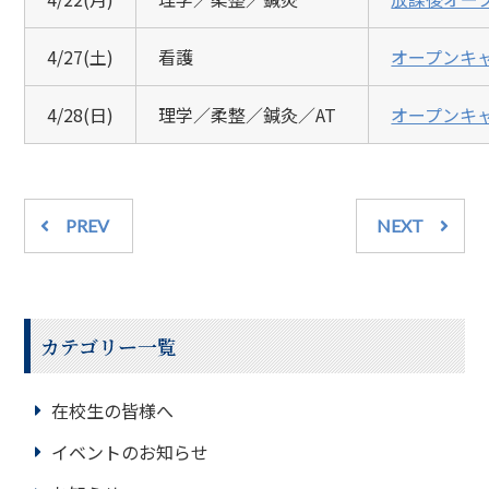
4/27(土)
看護
オープンキ
4/28(日)
理学／柔整／鍼灸／AT
オープンキ
PREV
NEXT
カテゴリー一覧
在校生の皆様へ
イベントのお知らせ