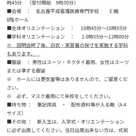
時45分 （受付開始 9時30分）
■会場 ： 名古屋平成看護医療専門学校 Ｅ館
8階ホール
■全体オリエンテーション ： 10時45分～10時55分
■学科オリエンテーション ： １0時55分～12時00分
※ 説明会終了後、白衣・実習着の採寸を実施する学科
もあります。
■服装 ： 男性はスーツ・ネクタイ着用、女性はスーツ
または準ずる服装
※ ホールには更衣室等はありませんので、ご留意くだ
さい。
※ 必ず、マスク着用にて来校をしてください。
■持ち物 ： 筆記用具 ・ 配布資料等が入る鞄（A４
サイズ）
■その他 ： 新入生は、入学式・オリエンテーション
に必ず出席してください。当日出席出来ない方は、式前