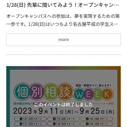
1/28(日) 先輩に聞いてみよう！オープンキャンパ
ス
オープンキャンパスへの参加は、夢を実現するための第
一歩です。1/28(日)はいつもより名古屋平成の学生スタ
ッフとたくさん話す時間を設けています。なぜ名古屋平
成に入学したのか？勉強は難しいか？実習は大変なの
more
か？など、気になることを聞いてみましょう
皆さまの
ご参加を心よりお待ちしております
日時
2024/1/28(日)10：00(受付開始時間9：45)
場所名古
屋平成看護医療専門学校
持ち物特
このイベントは終了しました