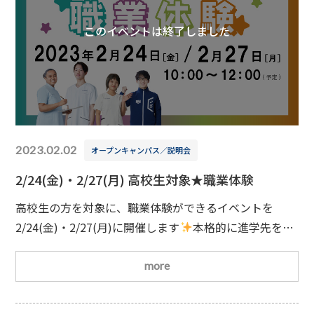
このイベントは終了しました
2023.02.02
オープンキャンパス／説明会
2/24(金)・2/27(月) 高校生対象★職業体験
高校生の方を対象に、職業体験ができるイベントを
2/24(金)・2/27(月)に開催します
本格的に進学先を決
める前に気になる職業の体験をしてみよう！どちらか都
合の良い日時でご参加ください
日時2/24(金)10：
more
00(受付開始時間9：45)2/27(月)10：00(受付開始時間
9：45)
対象学科理学療法学科／柔道整復学科／は