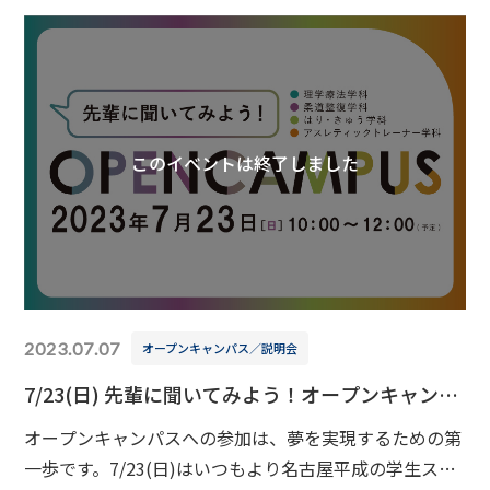
AO入試対策講座、個別相談11：00終了(予定)
このイベントは終了しました
2023.07.07
オープンキャンパス／説明会
7/23(日) 先輩に聞いてみよう！オープンキャンパ
ス
オープンキャンパスへの参加は、夢を実現するための第
一歩です。7/23(日)はいつもより名古屋平成の学生スタ