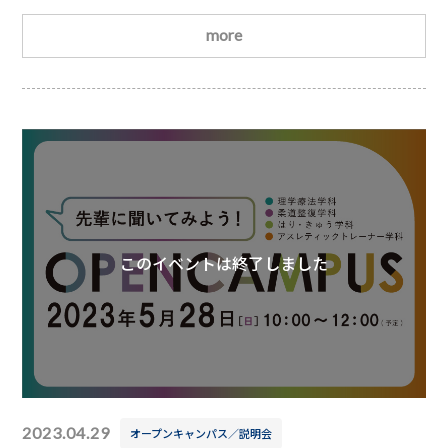
ッフとたくさん話す時間を設けています。なぜ名古屋平
成に入学したのか？勉強は難しいか？実習は大変なの
more
か？など、気になることを聞いてみましょう
皆さまの
ご参加を心よりお待ちしております
日時
2023/7/23(日)10：00(受付開始時間9：45)
場所名古
屋平成看護医療専門学校
持ち物特にあり
このイベントは終了しました
2023.04.29
オープンキャンパス／説明会