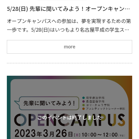
5/28(日) 先輩に聞いてみよう！オープンキャンパ
ス
オープンキャンパスへの参加は、夢を実現するための第
一歩です。5/28(日)はいつもより名古屋平成の学生スタ
ッフとたくさん話す時間を設けています。なぜ名古屋平
成に入学したのか？勉強は難しいか？実習は大変なの
more
か？など、気になることを聞いてみましょう
皆さまの
ご参加を心よりお待ちしております
日時
2023/5/28(日)10：00(受付開始時間9：45)
場所
名
古屋平成看護医療専門学校
持ち物
特
このイベントは終了しました