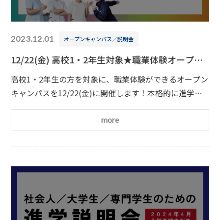
2023.12.01
オープンキャンパス／説明会
12/22(金) 高校1・2年生対象★職業体験オープン
キャンパス
高校1・2年生の方を対象に、職業体験ができるオープン
キャンパスを12/22(金)に開催します！本格的に進学先
を決める前に気になる職業の体験をしてみよう
日時
2023/12/22(金)14：00～15：30(予定)※受付開始時間
more
は13：45から対象学科理学療法学科／柔道整復学科／
はり・きゅう学科／アスレティックトレーナー学科実施
内容職業説明／職業体験／学科説明／学校見学場所名古
屋平成看護医療専門学校