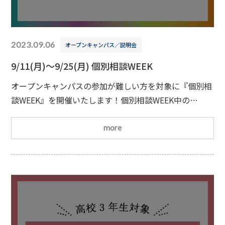
2023.09.06
オープンキャンパス／説明会
9/11(月)～9/25(月) 個別相談WEEK
オープンキャンパスの参加が難しい方を対象に『個別相
談WEEK』を開催いたします！個別相談WEEK中の
9/11(月)～9/25(月)の間は19時まで個別相談を受付して
いますので、普段の個別相談の時間では参加できなかっ
more
た方はこの機会をお見逃しなく！参加者の方には面談・
面接のコツを教えます✏皆さまのご参加をお待ちしてお
ります
開催学科理学療法学科／柔道整復学科／はり・
きゅう学科／アスレティックトレーナー