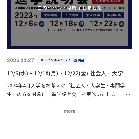
このイベントは終了しました
2023.11.27
オープンキャンパス／説明会
12/6(水)・12/18(月)・12/22(金) 社会人／大学生
／専門学生のための進学説明会
2024年4月入学をお考えの「社会人・大学生・専門学
生」の方を対象に「進学説明会」を実施いたします。年
内中に不安を解消できるイベントとなりますので、この
機会にぜひご参加ください
日時・2023/12/6(水)19：
more
00～20：00(予定)・2023/12/18(月)19：00～20：00(予
定)・2023/12/22(金)19：00～20：00(予定)※全日、受
付開始時間は18：45からです。対象