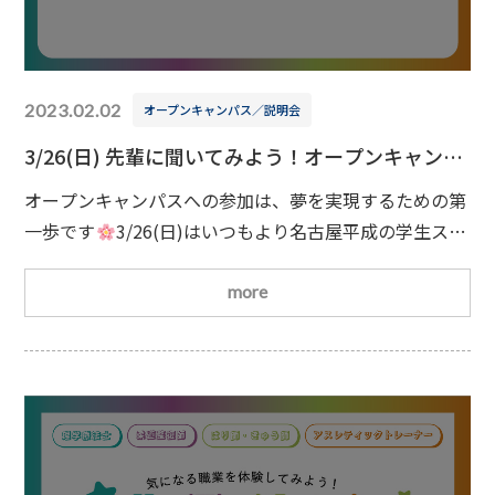
2023.02.02
オープンキャンパス／説明会
3/26(日) 先輩に聞いてみよう！オープンキャンパ
ス
オープンキャンパスへの参加は、夢を実現するための第
一歩です
3/26(日)はいつもより名古屋平成の学生スタ
ッフとたくさん話す時間を設けています。なぜ名古屋平
成に入学したのか？勉強は難しいか？実習は大変なの
more
か？など、気になることを聞いてみましょう！皆さまの
ご参加を心よりお待ちしております
日時
2023/3/26(日)10：00(受付開始時間9：45)
スケジュ
ール(予定)【志望学科が決まってい